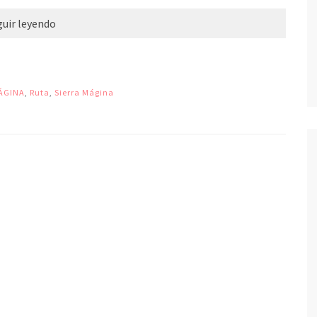
guir leyendo
MÁGINA
,
Ruta
,
Sierra Mágina